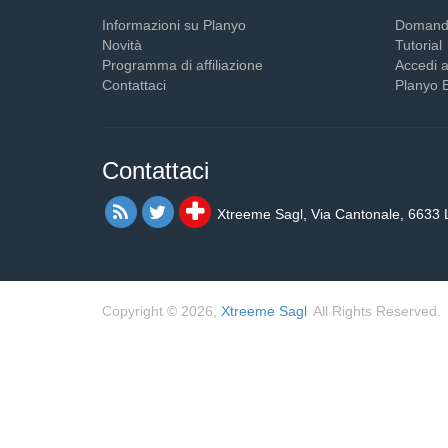
Informazioni su Planyo
Domande
Novità
Tutorial
Programma di affiliazione
Accedi a
Contattaci
Planyo 
Contattaci
Xtreeme Sagl, Via Cantonale, 6633 
Copyright © 2026,
Xtreeme Sagl
All Rights Reserved.