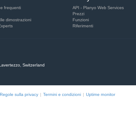
 frequenti
API - Planyo Web Services
Prezzi
lle dimostrazioni
Funzioni
Experts
Riferimenti
Lavertezzo, Switzerland
Regole sulla privacy
|
Termini e condizioni
|
Uptime monitor